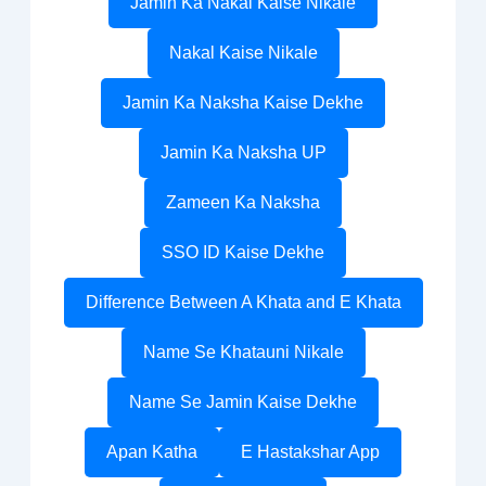
Jamin Ka Nakal Kaise Nikale
Nakal Kaise Nikale
Jamin Ka Naksha Kaise Dekhe
Jamin Ka Naksha UP
Zameen Ka Naksha
SSO ID Kaise Dekhe
Difference Between A Khata and E Khata
Name Se Khatauni Nikale
Name Se Jamin Kaise Dekhe
Apan Katha
E Hastakshar App