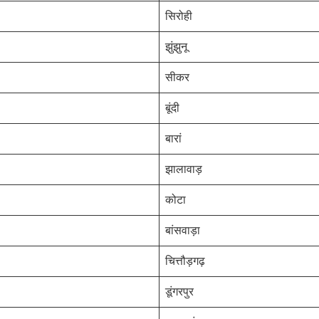
सिरोही
झुंझुनू
सीकर
बूंदी
बारां
झालावाड़
कोटा
बांसवाड़ा
चित्तौड़गढ़
डूंगरपुर