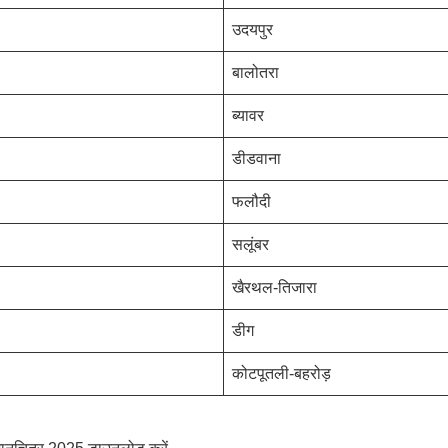
उदयपुर
बालोतरा
ब्यावर
डीडवाना
फलौदी
सलूंबर
खैरथल-तिजारा
डीग
कोटपूतली-बहरोड़