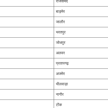
राजसमंद
बाड़मेर
जालौर
भरतपुर
जोधपुर
अलवर
प्रतापगढ़
अजमेर
भीलवाड़ा
नागौर
टोंक